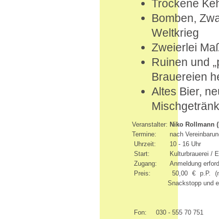
Trockene Keh
Bomben, Zwan
Weltkrieg
Zweierlei Maß
Ruinen und „
Brauereien h
Altes Bier, 
Mischgeträn
Veranstalter:
Niko Rollmann (H
Termine:
nach Vereinbarun
Uhrzeit:
10 - 16 Uhr
Start:
Kulturbrauerei / E
Zugang:
Anmeldung erford
Preis:
50,00 € p.P. (n
Snackstopp und e
Fon:
030 - 555 70 751