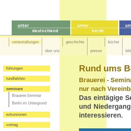
veranstaltungen
geschichte
bücher
über uns
presse
bil
Rund ums Be
führungen
rundfahrten
Brauerei - Semin
nur nach Vereinb
seminare
Brauerei-Seminar
Das eintägige Se
Berlin im Untergrund
und Niedergang 
interessieren.
exkursionen
vortrag