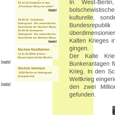
In West-Berl
03.10.26 Einblicke in den
„Prenzlauer Berg von unten“
bolschewistischen
[mehr]
kulturelle, so
29.08.26 Verbotener
Untergrund - Die unterirdische
Bundesrepub
Geschichte der Berliner Mauer
26.09.26 Verbotener
überdimensionie
Untergrund - Die unterirdische
Geschichte der Berliner Mauer
Kalten Krieges i
[mehr]
gingen.
Nächste Rundfahrten
14.11.26 Molle & Korn -
Der Kalte Kri
Brauereigeschichte Berlins
[mehr]
Bunkeranlagen f
Nächste Seminare
Krieg. In den S
2026 Berlin im Untergrund
(ausgebucht)
Weltkrieg eingeri
[mehr]
den zwei Millio
gefunden.