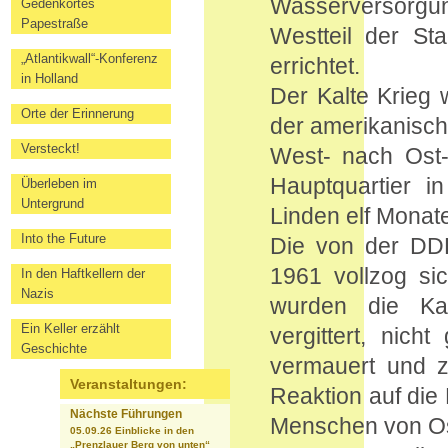
Wasserversorgung
Gedenkortes
Papestraße
Westteil der St
„Atlantikwall“-Konferenz
errichtet.
in Holland
Der Kalte Krieg 
Orte der Erinnerung
der amerikanisch
Versteckt!
West- nach Ost-
Hauptquartier i
Überleben im
Untergrund
Linden elf Monat
Into the Future
Die von der DDR 
1961 vollzog si
In den Haftkellern der
Nazis
wurden die Kan
Ein Keller erzählt
vergittert, nic
Geschichte
vermauert und z
Veranstaltungen:
Reaktion auf die
Nächste Führungen
Menschen von Ost
05.09.26 Einblicke in den
„Prenzlauer Berg von unten“