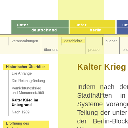
veranstaltungen
geschichte
bücher
über uns
presse
bil
Kalter Krieg
Historischer Überblick
Die Anfänge
Die Reichsgründung
Indem nach dem
Vernichtungskrieg
und Monumentalität
Stadthälften in
Kalter Krieg im
Systeme vorange
Untergrund
Teilung der unter
Nach 1989
der Berlin-Bl
Eröffnung des