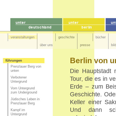
veranstaltungen
geschichte
bücher
über uns
presse
bil
Berlin von 
führungen
Prenzlauer Berg von
Die Hauptstadt 
unten
Verbotener
Tour, die es in v
Untergrund
Erde – zum Beisp
Vom Untergrund
zum Underground
Geschichte. Oder
Jüdisches Leben in
Keller einer Sak
Prenzlauer Berg
Und dann sc
Kampf im
Untergrund