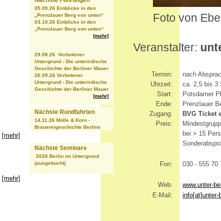
Nächste Führungen
05.09.26 Einblicke in den
Foto von Eber
„Prenzlauer Berg von unten“
03.10.26 Einblicke in den
„Prenzlauer Berg von unten“
[mehr]
Veranstalter:
unte
29.08.26 Verbotener
Untergrund - Die unterirdische
Geschichte der Berliner Mauer
Termin:
nach Abspra
26.09.26 Verbotener
Untergrund - Die unterirdische
Uhrzeit:
ca. 2,5 bis 3
Geschichte der Berliner Mauer
Start:
Potsdamer Pl
[mehr]
Ende:
Prenzlauer B
Nächste Rundfahrten
Zugang:
BVG Ticket e
14.11.26 Molle & Korn -
Preis:
Mindestgrupp
Brauereigeschichte Berlins
bei > 15 Per
[mehr]
Sonderabspr
Nächste Seminare
2026 Berlin im Untergrund
(ausgebucht)
Fon:
030 - 555 70
[mehr]
Web:
www.unter-ber
E-Mail:
info[at]unter-