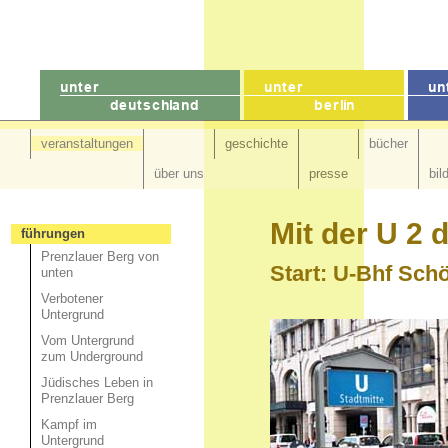
veranstaltungen
geschichte
bücher
über uns
presse
bil
Mit der U 2 
führungen
Prenzlauer Berg von
Start: U-Bhf Sc
unten
Verbotener
Untergrund
Vom Untergrund
zum Underground
Jüdisches Leben in
Prenzlauer Berg
Kampf im
Untergrund