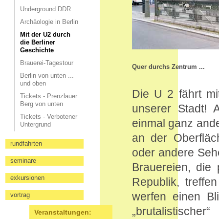
Underground DDR
Archäologie in Berlin
Mit der U2 durch
die Berliner
Geschichte
Brauerei-Tagestour
Quer durchs Zentrum ...
Berlin von unten ...
und oben
Die U 2 fährt mi
Tickets - Prenzlauer
Berg von unten
unserer Stadt! 
Tickets - Verbotener
einmal ganz ander
Untergrund
an der Oberfläc
rundfahrten
oder andere Sehe
seminare
Brauereien, die
exkursionen
Republik, treffe
werfen einen Bli
vortrag
„brutalistische
Veranstaltungen: