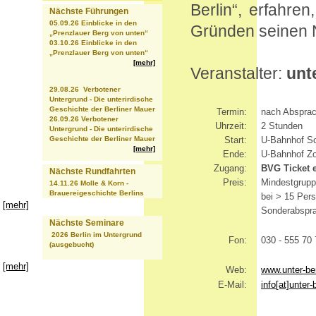
Berlin“, erfahre
Nächste Führungen
05.09.26 Einblicke in den
Gründen seinen 
„Prenzlauer Berg von unten“
03.10.26 Einblicke in den
„Prenzlauer Berg von unten“
[mehr]
Veranstalter:
unte
29.08.26 Verbotener
Untergrund - Die unterirdische
Geschichte der Berliner Mauer
Termin:
nach Abspra
26.09.26 Verbotener
Uhrzeit:
2 Stunden
Untergrund - Die unterirdische
Geschichte der Berliner Mauer
Start:
U-Bahnhof Sc
[mehr]
Ende:
U-Bahnhof Zo
Zugang:
BVG Ticket e
Nächste Rundfahrten
Preis:
Mindestgrupp
14.11.26 Molle & Korn -
Brauereigeschichte Berlins
bei > 15 Per
[mehr]
Sonderabspr
Nächste Seminare
2026 Berlin im Untergrund
Fon:
030 - 555 70
(ausgebucht)
[mehr]
Web:
www.unter-ber
E-Mail:
info[at]unter-